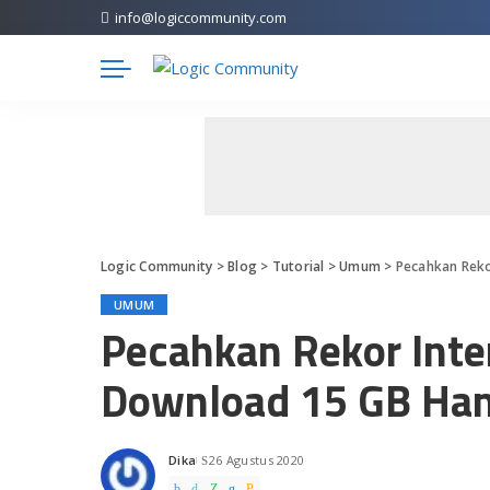
info@logiccommunity.com
Logic Community
>
Blog
>
Tutorial
>
Umum
>
Pecahkan Reko
UMUM
Pecahkan Rekor Inter
Download 15 GB Han
Dika
26 Agustus 2020
Posted
by