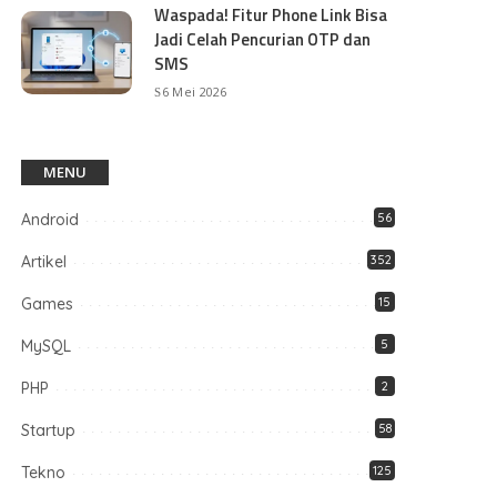
Waspada! Fitur Phone Link Bisa
Jadi Celah Pencurian OTP dan
SMS
6 Mei 2026
MENU
Android
56
Artikel
352
Games
15
MySQL
5
PHP
2
Startup
58
Tekno
125