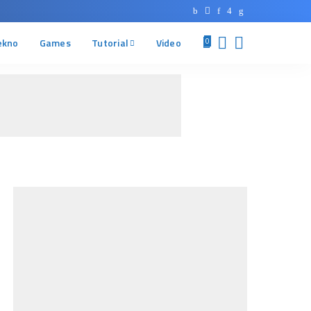
ekno
Games
Tutorial
Video
0