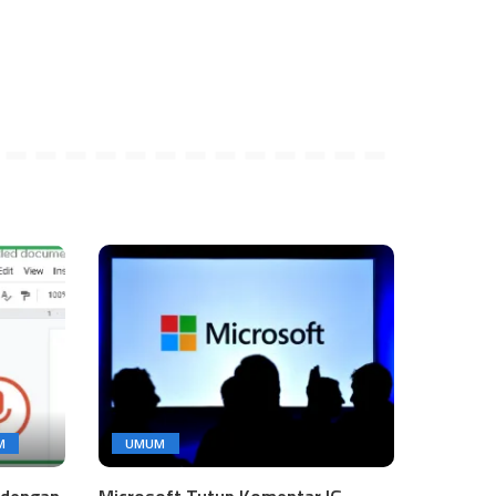
M
UMUM