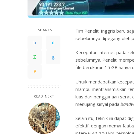
SHARES
Tim Peneliti Inggris baru sa
sebelumnya dipegang oleh pe
Kecepatan internet pada rek
sebelumnya. Peneliti memp
file berukuran 15 GB hanya d
Untuk mendapatkan kecepata
mampu mentransmisikan rent
luas dari penggunaan serat 
READ NEXT
menujang sinyal pada
bandw
Selain itu, teknik ini dapat
efektif, dengan memanfaatka
interval 40-100 km. teknolo