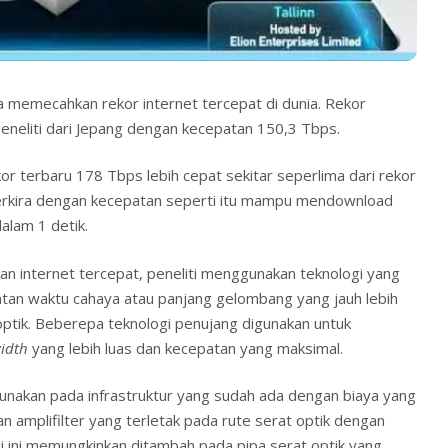
ja memecahkan rekor internet tercepat di dunia. Rekor
neliti dari Jepang dengan kecepatan 150,3 Tbps.
or terbaru 178 Tbps lebih cepat sekitar seperlima dari rekor
erkira dengan kecepatan seperti itu mampu mendownload
alam 1 detik.
n internet tercepat, peneliti menggunakan teknologi yang
an waktu cahaya atau panjang gelombang yang jauh lebih
optik. Beberepa teknologi penujang digunakan untuk
idth
yang lebih luas dan kecepatan yang maksimal.
 digunakan pada infrastruktur yang sudah ada dengan biaya yang
n amplifilter yang terletak pada rute serat optik dengan
gi ini memungkinkan ditambah pada pipa serat optik yang