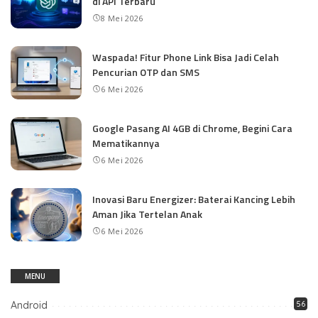
di API Terbaru
8 Mei 2026
Waspada! Fitur Phone Link Bisa Jadi Celah
Pencurian OTP dan SMS
6 Mei 2026
Google Pasang AI 4GB di Chrome, Begini Cara
Mematikannya
6 Mei 2026
Inovasi Baru Energizer: Baterai Kancing Lebih
Aman Jika Tertelan Anak
6 Mei 2026
MENU
Android
56