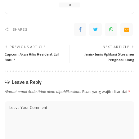
0
SHARES
PREVIOUS ARTICLE
NEXT ARTICLE
Capcom Akan Rilis Resident Evil
Jenis-Jenis Aplikasi Streamer
Baru ?
Penghasil Uang
Leave a Reply
Alamat email Anda tidak akan dipublikasikan.
Ruas yang wajib ditandai
*