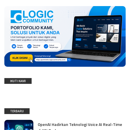
IKUTI KAMI
TERBARU
OpenAI Hadirkan Teknologi Voice AI Real-Time