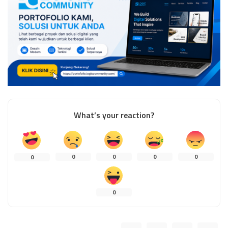
What’s your reaction?
0
0
0
0
0
0