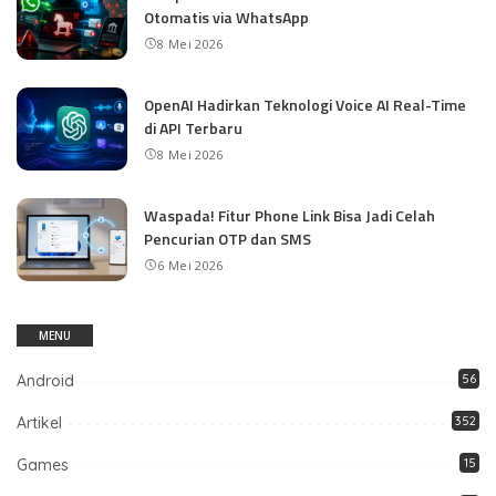
Otomatis via WhatsApp
8 Mei 2026
OpenAI Hadirkan Teknologi Voice AI Real-Time
di API Terbaru
8 Mei 2026
Waspada! Fitur Phone Link Bisa Jadi Celah
Pencurian OTP dan SMS
6 Mei 2026
MENU
Android
56
Artikel
352
Games
15