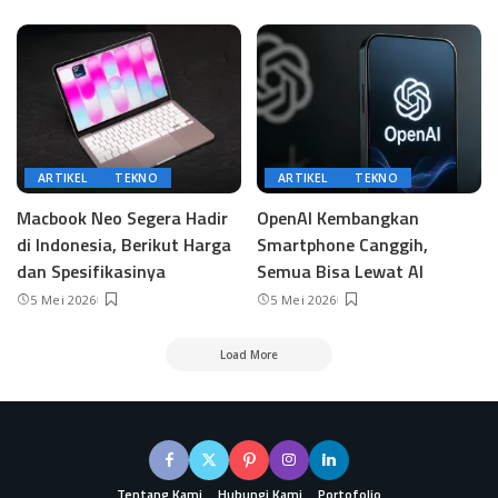
ARTIKEL
TEKNO
ARTIKEL
TEKNO
Macbook Neo Segera Hadir
OpenAI Kembangkan
di Indonesia, Berikut Harga
Smartphone Canggih,
dan Spesifikasinya
Semua Bisa Lewat AI
5 Mei 2026
5 Mei 2026
Load More
Tentang Kami
Hubungi Kami
Portofolio