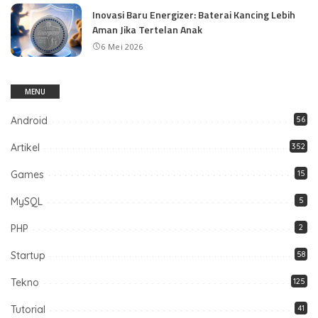
Inovasi Baru Energizer: Baterai Kancing Lebih
Aman Jika Tertelan Anak
6 Mei 2026
MENU
Android
56
Artikel
352
Games
15
MySQL
5
PHP
2
Startup
58
Tekno
125
Tutorial
41