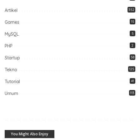
Artikel
352
Games
15
MySQL
5
PHP
2
Startup
58
Tekno
125
Tutorial
41
Umum
113
You Might Also Enjoy