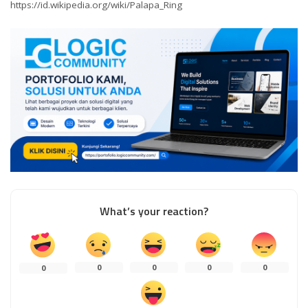
https://id.wikipedia.org/wiki/Palapa_Ring
What’s your reaction?
0
0
0
0
0