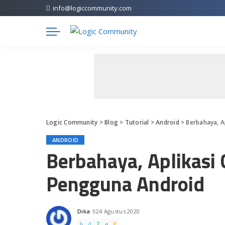
info@logiccommunity.com
Logic Community
>
Blog
>
Tutorial
>
Android
>
Berbahaya, A
ANDROID
Berbahaya, Aplikasi
Pengguna Android
Dika
24 Agustus 2020
Posted
by