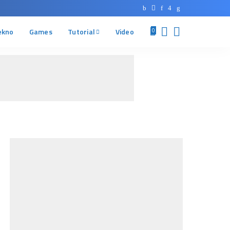
ekno
Games
Tutorial
Video
0