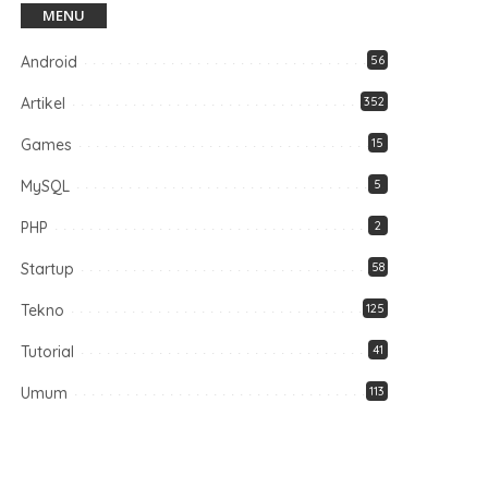
MENU
Android
56
Artikel
352
Games
15
MySQL
5
PHP
2
Startup
58
Tekno
125
Tutorial
41
Umum
113