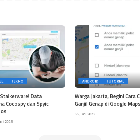
EL
TEKNO
ANDROID
TUTORIAL
Stalkerware! Data
Warga Jakarta, Begini Cara 
a Cocospy dan Spyic
Ganjil Genap di Google Map
pos
6 Juni 2022
ari 2025