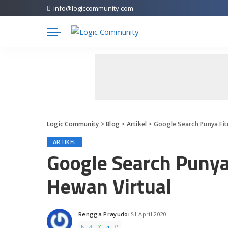
info@logiccommunity.com
Logic Community
>
Blog
>
Artikel
>
Google Search Punya Fit
ARTIKEL
Google Search Puny
Hewan Virtual
Rengga Prayudo
1 April 2020
Posted
by