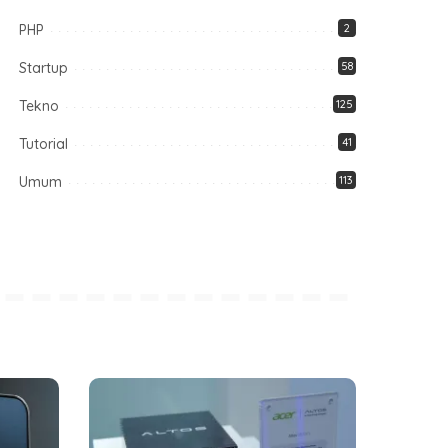
PHP
2
Startup
58
Tekno
125
Tutorial
41
Umum
113