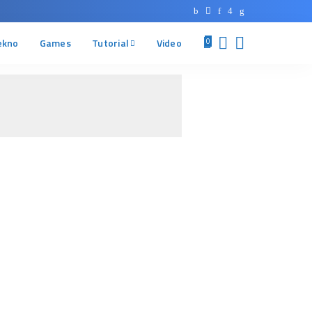
ekno
Games
Tutorial
Video
0