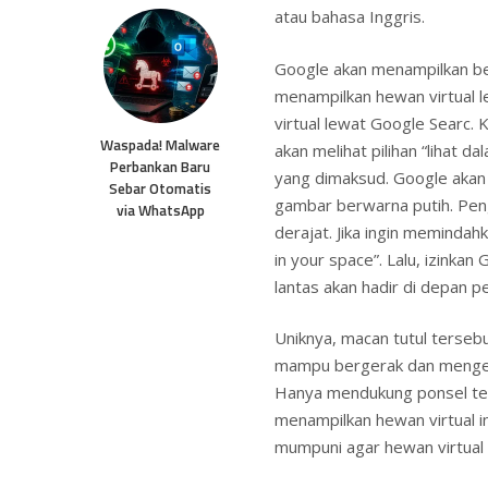
atau bahasa Inggris.
Google akan menampilkan ber
menampilkan hewan virtual 
virtual lewat Google Searc.
Waspada! Malware
akan melihat pilihan “lihat 
Perbankan Baru
yang dimaksud. Google akan
Sebar Otomatis
gambar berwarna putih. Pen
via WhatsApp
derajat. Jika ingin memindah
in your space”. Lalu, izink
lantas akan hadir di depan p
Uniknya, macan tutul tersebu
mampu bergerak dan mengelu
Hanya mendukung ponsel ter
menampilkan hewan virtual i
mumpuni agar hewan virtual i