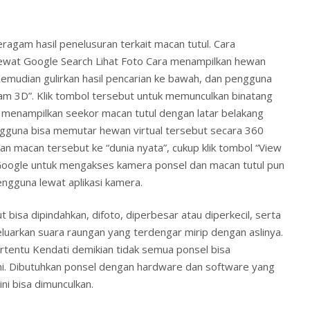
agam hasil penelusuran terkait macan tutul. Cara
lewat Google Search Lihat Foto Cara menampilkan hewan
 Kemudian gulirkan hasil pencarian ke bawah, dan pengguna
dalam 3D”. Klik tombol tersebut untuk memunculkan binatang
 menampilkan seekor macan tutul dengan latar belakang
gguna bisa memutar hewan virtual tersebut secara 360
kan macan tersebut ke “dunia nyata”, cukup klik tombol “View
an Google untuk mengakses kamera ponsel dan macan tutul pun
engguna lewat aplikasi kamera.
t bisa dipindahkan, difoto, diperbesar atau diperkecil, serta
arkan suara raungan yang terdengar mirip dengan aslinya.
tentu Kendati demikian tidak semua ponsel bisa
ni. Dibutuhkan ponsel dengan hardware dan software yang
ni bisa dimunculkan.