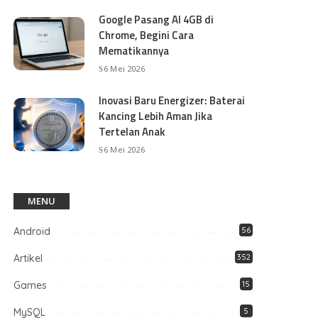
Google Pasang AI 4GB di
Chrome, Begini Cara
Mematikannya
6 Mei 2026
Inovasi Baru Energizer: Baterai
Kancing Lebih Aman Jika
Tertelan Anak
6 Mei 2026
MENU
Android
56
Artikel
352
Games
15
MySQL
5