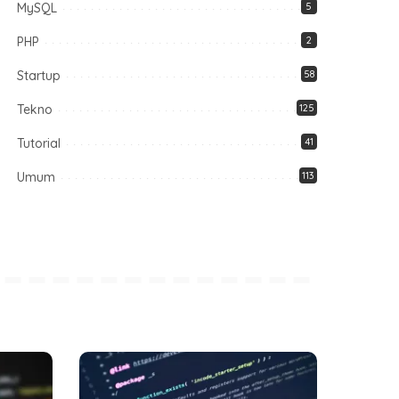
MySQL
5
PHP
2
Startup
58
Tekno
125
Tutorial
41
Umum
113