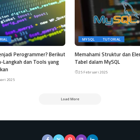
RIAL
MYSQL
TUTORIAL
enjadi Perogrammer? Berikut
Memahami Struktur dan El
-Langkah dan Tools yang
Tabel dalam MySQL
hkan
25 Februari 2025
uari 2025
Load More