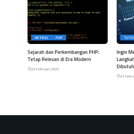
ARTIKEL
PHP
TUTO
Sejarah dan Perkembangan PHP:
Ingin M
Tetap Relevan di Era Modern
Langkah
Dibutu
26 Februari 2025
25 Febr