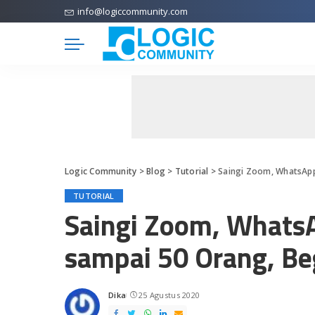
info@logiccommunity.com
Logic Community
>
Blog
>
Tutorial
>
Saingi Zoom, WhatsApp 
TUTORIAL
Saingi Zoom, WhatsA
sampai 50 Orang, Be
Dika
25 Agustus 2020
Posted
by