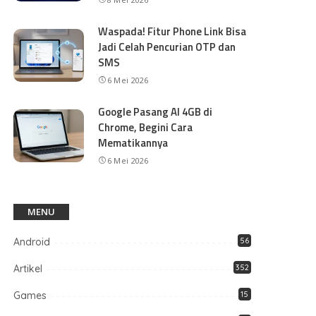
Waspada! Fitur Phone Link Bisa
Jadi Celah Pencurian OTP dan
SMS
6 Mei 2026
Google Pasang AI 4GB di
Chrome, Begini Cara
Mematikannya
6 Mei 2026
MENU
Android
56
Artikel
352
Games
15