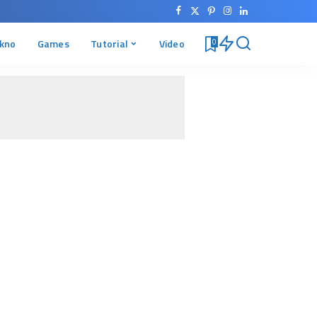
kno
Games
Tutorial
Video
0