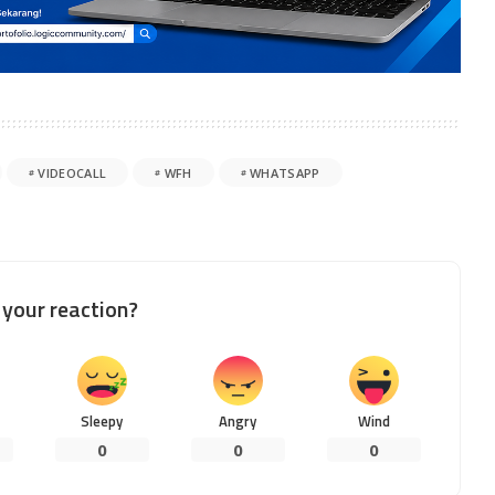
VIDEOCALL
WFH
WHATSAPP
your reaction?
Sleepy
Angry
Wind
0
0
0