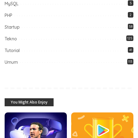
MySQL
5
PHP
2
Startup
58
Tekno
125
Tutorial
41
Umum
113
You Might Also Enjoy