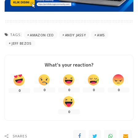
TAGS:
AMAZON CEO
ANDY JASSY
AWS
JEFF BEZOS
What’s your reaction?
0
0
0
0
0
0
SHARES