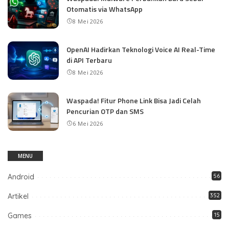
Otomatis via WhatsApp
8 Mei 2026
OpenAI Hadirkan Teknologi Voice AI Real-Time
di API Terbaru
8 Mei 2026
Waspada! Fitur Phone Link Bisa Jadi Celah
Pencurian OTP dan SMS
6 Mei 2026
MENU
Android
56
Artikel
352
Games
15