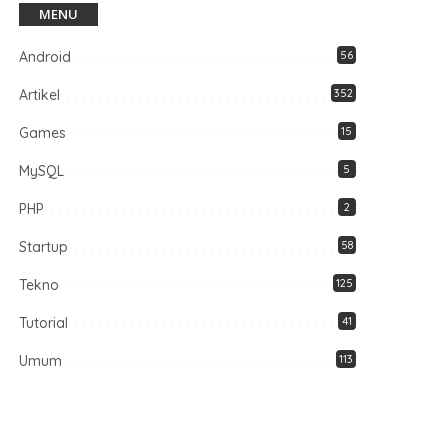
MENU
Android
56
Artikel
352
Games
15
MySQL
5
PHP
2
Startup
58
Tekno
125
Tutorial
41
Umum
113