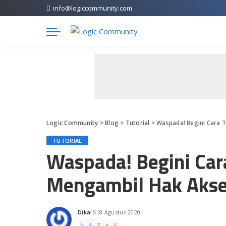
info@logiccommunity.com
Logic Community
>
Blog
>
Tutorial
>
Waspada! Begini Cara 
TUTORIAL
Waspada! Begini Car
Mengambil Hak Akse
Dika
18 Agustus 2020
Posted
by