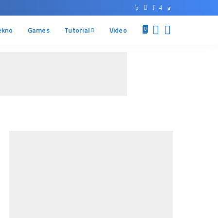
ekno
Games
Tutorial
Video
0