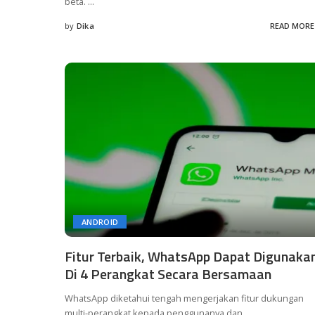
beta.
...
by
Dika
READ MORE
Posted
by
ANDROID
Fitur Terbaik, WhatsApp Dapat Digunaka
Di 4 Perangkat Secara Bersamaan
WhatsApp diketahui tengah mengerjakan fitur dukungan
multi-perangkat kepada penggunanya dan