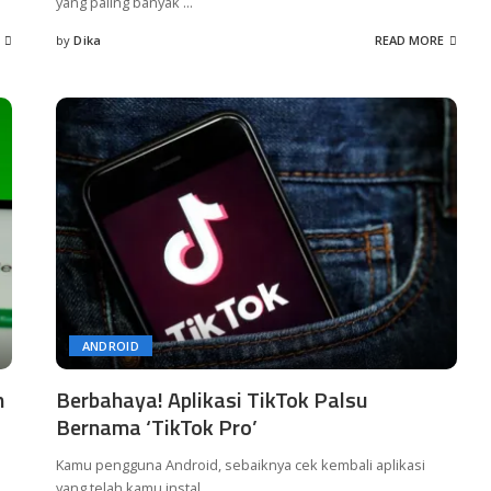
yang paling banyak
...
by
Dika
READ MORE
Posted
by
ANDROID
n
Berbahaya! Aplikasi TikTok Palsu
Bernama ‘TikTok Pro’
Kamu pengguna Android, sebaiknya cek kembali aplikasi
yang telah kamu instal
...