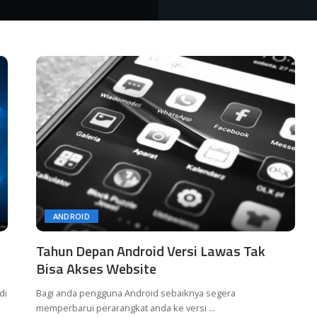
ANDROID
Tahun Depan Android Versi Lawas Tak
Bisa Akses Website
di
Bagi anda pengguna Android sebaiknya segera
a
memperbarui perarangkat anda ke versi
...