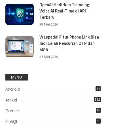
OpenAI Hadirkan Teknologi
Voice AI Real-Time di API
Terbaru
8 Mei 2026
Waspada! Fitur Phone Link Bisa
Jadi Celah Pencurian OTP dan
SMS
6 Mei 2026
MENU
Android
56
Artikel
352
Games
15
MySQL
5