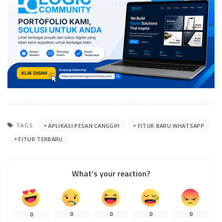
TAGS:
APLIKASI PESAN CANGGIH
FITUR BARU WHATSAPP
FITUR TERBARU
What’s your reaction?
0
0
0
0
0