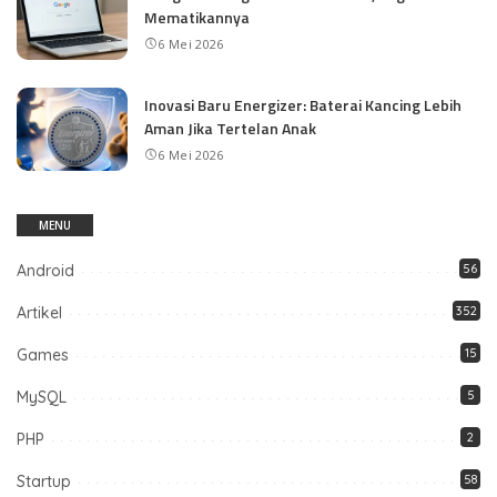
Mematikannya
6 Mei 2026
Inovasi Baru Energizer: Baterai Kancing Lebih
Aman Jika Tertelan Anak
6 Mei 2026
MENU
Android
56
Artikel
352
Games
15
MySQL
5
PHP
2
Startup
58