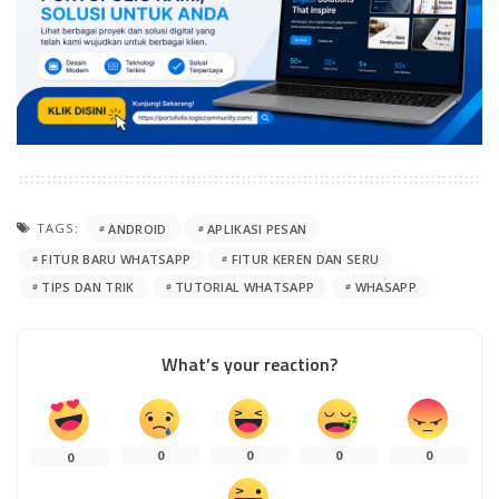
TAGS:
ANDROID
APLIKASI PESAN
FITUR BARU WHATSAPP
FITUR KEREN DAN SERU
TIPS DAN TRIK
TUTORIAL WHATSAPP
WHASAPP
What’s your reaction?
0
0
0
0
0