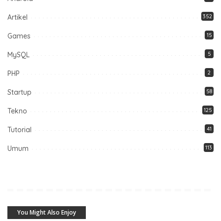
Artikel
352
Games
15
MySQL
5
PHP
2
Startup
58
Tekno
125
Tutorial
41
Umum
113
You Might Also Enjoy