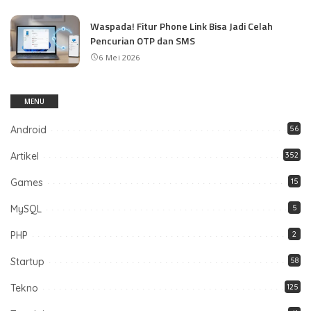
Waspada! Fitur Phone Link Bisa Jadi Celah
Pencurian OTP dan SMS
6 Mei 2026
MENU
Android
56
Artikel
352
Games
15
MySQL
5
PHP
2
Startup
58
Tekno
125