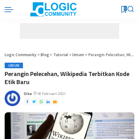
0
Logic Community
>
Blog
>
Tutorial
>
Umum
>
Perangin Pelecehan, Wikipedia Terbitkan Kode Etik Baru
UMUM
Perangin Pelecehan, Wikipedia Terbitkan Kode
Etik Baru
Dika
18 Februari 2021
Posted
by