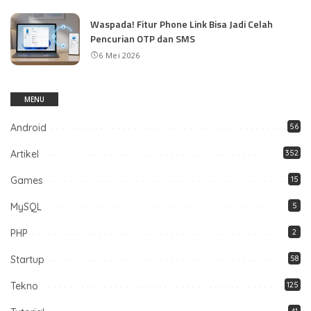
Waspada! Fitur Phone Link Bisa Jadi Celah
Pencurian OTP dan SMS
6 Mei 2026
MENU
Android
56
Artikel
352
Games
15
MySQL
5
PHP
2
Startup
58
Tekno
125
41