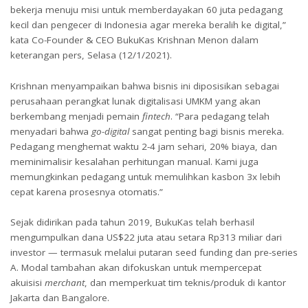
bekerja menuju misi untuk memberdayakan 60 juta pedagang
kecil dan pengecer di Indonesia agar mereka beralih ke digital,”
kata Co-Founder & CEO BukuKas Krishnan Menon dalam
keterangan pers, Selasa (12/1/2021).
Krishnan menyampaikan bahwa bisnis ini diposisikan sebagai
perusahaan perangkat lunak digitalisasi UMKM yang akan
berkembang menjadi pemain
fintech
. “Para pedagang telah
menyadari bahwa
go-digital
sangat penting bagi bisnis mereka.
Pedagang menghemat waktu 2-4 jam sehari, 20% biaya, dan
meminimalisir kesalahan perhitungan manual. Kami juga
memungkinkan pedagang untuk memulihkan kasbon 3x lebih
cepat karena prosesnya otomatis.”
Sejak didirikan pada tahun 2019, BukuKas telah berhasil
mengumpulkan dana US$22 juta atau setara Rp313 miliar dari
investor — termasuk melalui putaran seed funding dan pre-series
A. Modal tambahan akan difokuskan untuk mempercepat
akuisisi
merchant
, dan memperkuat tim teknis/produk di kantor
Jakarta dan Bangalore.