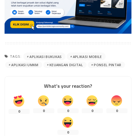
TAGS:
APLIKASI BUKUKAS
APLIKASI MOBILE
APLIKASI UMKM
KEUANGAN DIGITAL
PONSEL PINTAR
What’s your reaction?
0
0
0
0
0
0