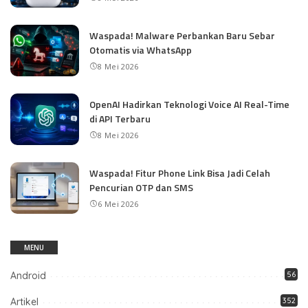
Waspada! Malware Perbankan Baru Sebar
Otomatis via WhatsApp
8 Mei 2026
OpenAI Hadirkan Teknologi Voice AI Real-Time
di API Terbaru
8 Mei 2026
Waspada! Fitur Phone Link Bisa Jadi Celah
Pencurian OTP dan SMS
6 Mei 2026
MENU
Android
56
Artikel
352