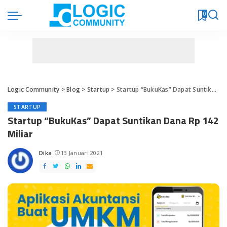
0
Logic Community
>
Blog
>
Startup
>
Startup “BukuKas” Dapat Suntikan Dana Rp 142 Miliar
STARTUP
Startup “BukuKas” Dapat Suntikan Dana Rp 142
Miliar
Dika
13 Januari 2021
Posted
by