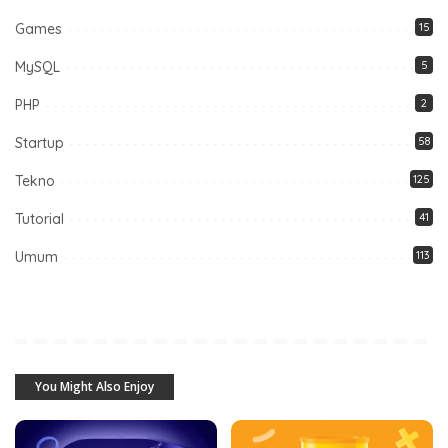
Games
15
MySQL
5
PHP
2
Startup
58
Tekno
125
Tutorial
41
Umum
113
You Might Also Enjoy