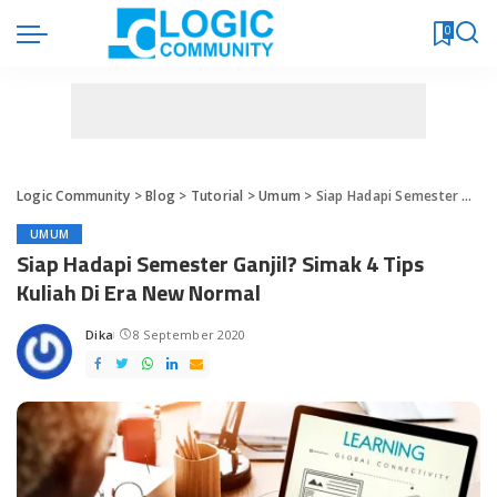
0
Logic Community
>
Blog
>
Tutorial
>
Umum
>
Siap Hadapi Semester Ganjil? Simak 4 Tips Kuliah Di Era New Normal
UMUM
Siap Hadapi Semester Ganjil? Simak 4 Tips
Kuliah Di Era New Normal
Dika
8 September 2020
Posted
by