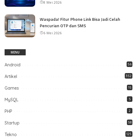
8 Mei 2026
Waspada! Fitur Phone Link Bisa Jadi Celah
Pencurian OTP dan SMS
6 Mei 2026
MENU
Android
56
Artikel
352
Games
15
MySQL
5
PHP
2
Startup
58
Tekno
125