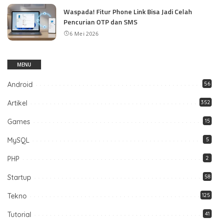
Waspada! Fitur Phone Link Bisa Jadi Celah
Pencurian OTP dan SMS
6 Mei 2026
MENU
Android
56
Artikel
352
Games
15
MySQL
5
PHP
2
Startup
58
Tekno
125
Tutorial
41