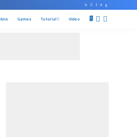
ekno
Games
Tutorial
Video
0