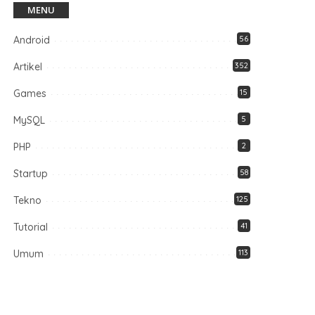
MENU
Android
56
Artikel
352
Games
15
MySQL
5
PHP
2
Startup
58
Tekno
125
Tutorial
41
Umum
113