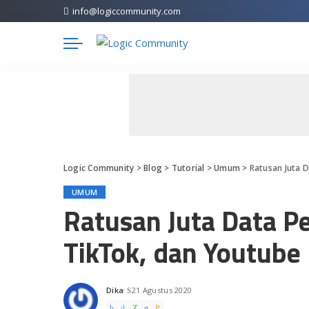
info@logiccommunity.com
Logic Community
>
Blog
>
Tutorial
>
Umum
>
Ratusan Juta 
UMUM
Ratusan Juta Data P
TikTok, dan Youtube 
Dika
21 Agustus 2020
Posted
by